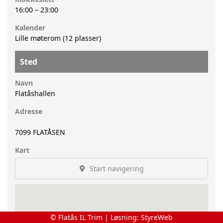
16:00
–
23:00
Kalender
Lille møterom (12 plasser)
Sted
Navn
Flatåshallen
Adresse
7099
FLATÅSEN
Kart
Start navigering
© Flatås IL Trim | Løsning:
StyreWeb